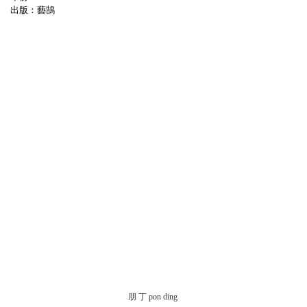
出版：藝鵠
朋 丁 pon ding