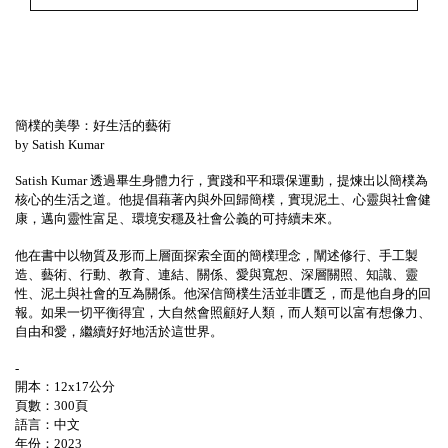
簡樸的美學：好生活的藝術
by Satish Kumar
Satish Kumar
透過畢生身體力行，實踐和平和環保運動，提煉出以簡樸為
核心的生活之道。他提倡藉著內與外回歸簡樸，實現泥土、心靈與社會健
康，邁向靈性富足、環境安穩及社會公義的可持續未來。
他在書中以物質及形而上層面探索全面的簡樸理念，闡述修行、手工製
造、藝術、行動、教育、連結、關係、愛與寬恕、深層關照、知識、靈
性、泥土與社會的互為關係。他深信簡樸生活並非匱乏，而是他自身的回
報。如果一切平衡得宜，大自然會照顧好人類，而人類可以富有想像力、
自由和愛，繼續好好地活於這世界。
-
開本：
12x17
公分
頁數：
300
頁
語言：中文
年份：
2023