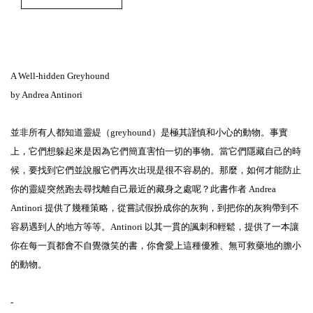
A Well-hidden Greyhound
by Andrea Antinori
並非所有人都知道靈緹（greyhound）是極其謹慎和小心的動物。事實
上，它們想躲起來是因為它們簡直害怕一切的事物。當它們隱藏自己的時
候，要找到它們並說服它們再次出現是很不容易的。那麼，如何才能防止
你的靈緹突然跑去尋找離自己最近的藏身之處呢？此書作者 Andrea
Antinori 提供了幾種策略，從嘗試假扮成你的灰狗，到把你的灰狗帶到不
容易遇到人的地方等等。Antinori 以其一貫的諷刺和輕鬆，提供了一本讓
你在每一頁都會不自覺微笑的書，你會愛上這種優雅、無可救藥地的膽小
的動物。
-