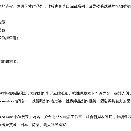
的過程。除原尺寸作品外，佳玲也創造出mini系列，讓柔軟毛絨絨的植物雕
造型
藍色
毛成份請留意)
丁詢問布卡。
英國皇家藝術學院織品碩士，她的創作常以立體雕塑、軟性織物媒材作為媒介，探討人
briodery’’評論：「以新興創作者之姿，挑戰纖品創作框架，塑造獨具魅力的
以「Pieces of Jade 小佳碧玉」為名，於台北成立織品工作室，結合新媒材運用，
展出於英國、日本、荷蘭、義大利等國家。