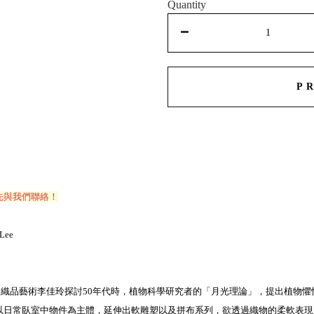
Quantity
P
先與我們聯絡！
 Lee
leep」系列為織品藝術李佳玲探討50年代時，植物科學研究者的「月光理論」，提出植
以日常臥室中物件為主體，延伸出軟雕塑以及拼布系列，欲透過織物的柔軟表現