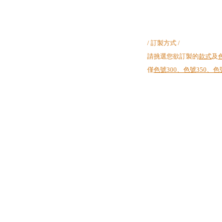
/ 訂製方式 /
請挑選您欲訂製的
款式
及
僅
色號300、色號350、色號