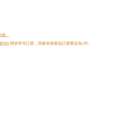
色號。
900
開放單件訂購，其餘色號最低訂購量皆為2件。