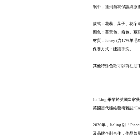
眠中，達到自我保護與療癒
款式：花蕊、葉子、花朵
顏色：薑黃色、粉色、藏
材質：Jersey (含17%羊
保養方式：建議手洗。
其他特殊色款可以前往朋
-
Jia Ling 畢業於
英國當代纖維藝術雜誌“Em
2020年，Jialing 
及品牌企劃合作，作品曾