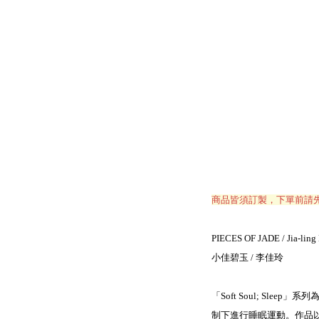
商品皆須訂製，下單前請
PIECES OF JADE / Jia-ling
小佳碧玉 / 李佳玲
「Soft Soul; S
制下進行睡眠運動。作品