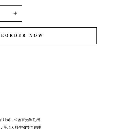
REORDER NOW
物懼怕月光，並會在光週期機
，呈現人與生物共同在睡