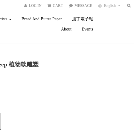
LOG IN
CART
MESSAGE
English
tists
Bread And Butter Paper
朋丁電子報
About
Events
 Sleep 植物軟雕塑