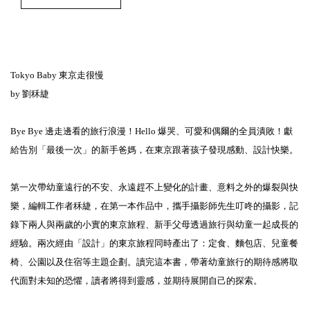
Tokyo Baby 東京走很慢
by 劉秝緁
Bye Bye 邊走邊看的旅行浪漫！Hello 爆哭、可愛和偶爾的全員潰敗！獻
給告別「最後一次」的新手爸媽，在東京跟著孩子發現感動、設計快樂。
第一次帶幼童遠行的不安、永遠趕不上變化的計畫、意料之外的爆裂與快
樂，編輯工作者秝緁，在第一本作品中，攜手攝影師先生叮咚的攝影，記
錄下兩人與兩歲的小實的東京旅程、新手父母透過旅行與幼童一起成長的
經驗。兩次經由「設計」的東京旅程同時產出了：定食、麵包店、兒童餐
椅、公園以及住宿等主題企劃。讀完這本書，帶著幼童旅行的期待感將取
代面對未知的恐懼，讀者將得到靈感，並期待展開自己的探索。