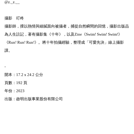
@z._z.__
攝影 叮咚
攝影師，擅以熱情與細膩面向被攝者，捕捉自然瞬間的回憶，攝影出版品
為人生註記，著有攝影集《十年》，以及Zine《Swim! Swim! Swim!》
《Run! Run! Run!》。將十年拍攝經驗，整理成「可愛先決」線上攝影
課。
-
開本：17.2 x 24.2 公分
頁數：192 頁
年份：2023
出版：啟明出版事業股份有限公司