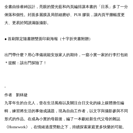
全書由徐睿紳設計，亮眼的螢光藍和內頁編排讓本書的「日系」多了一分
俐落和個性。封面多麗膜及局部細磨砂、PUR 膠裝，讓內頁平攤幅度更
大、更易於閱讀滿版攝影。
● 首刷限定隨書贈雙面印刷海報（十字折夾書附贈）
出門帶什麼？用心準備就能安放家人的期待，一窺小實一家的行李打包術
＊提醒：該出門探險了！
-
作者 劉秝緁
九零年生的台北人，曾在生活風格以及關注台日文化的線上媒體擔任編
輯，練習將生活的事做成議題，現為自由工作者，以文字與攝影參與不同
形式的作品。在成為小實的母親後，編了一本獻給新生代父母的雜誌
《Homework》，在情緒過度勞動之下，持續探索家庭更多快樂的可能。