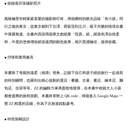
● 收錄過百張攝影照片
風格極受年輕家庭喜愛的攝影師叮咚，用他獨特的眼光品味「有小孩」同
行之後的東京，從東京都到下北澤、西荻窪到立川，親子共樂的情境在書
中展露無遺。全書內頁採用蘋果文創紙業「恆真」紙，紙張色澤自然柔
和，中度的塗佈增加紙張溫潤的顯色效果，相片質感極佳，值得收藏。
● 抒情和實用兼具
本書除了母親的溫柔（崩潰）視角，記錄下自己和孩子經由旅行一起成長
的特別瞬間，也羅列出精心規劃的選店：餐廳、古著、書店、繪本店、麵
包店、住宿等等。ZZ 的編輯力淋漓盡致地發揮，在本書中收錄大人小孩
都會盡興的旅程規劃。本書終章附上 QR code，掃描進入 Google Maps 一
覽 ZZ 精選的店鋪，作為下次旅遊踩點參考。
● 特色裝幀設計