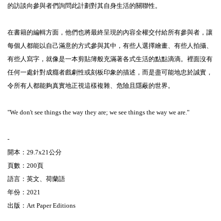
的訪談向參與者們詢問此計劃對其自身生活的關聯性。
在書籍的編輯方面，他們也將最終呈現的內容全權交付給所有參與者，讓
每個人都能以自己滿意的方式參與其中，有些人選擇繪畫、有些人拍攝、
有些人寫字，就像是一本剪貼簿般充滿著各式生活的點點滴滴。裡面沒有
任何一處針對成癮者戲劇性或刻板印象的描述，而是盡可能地忠於誠實，
令所有人都能夠真實地正視這樣複雜、危險且隱蔽的世界。
"We don't see things the way they are; we see things the way we are."
-
開本：29.7x21公分
頁數：200頁
語言：英文、荷蘭語
年份：2021
出版：Art Paper Editions