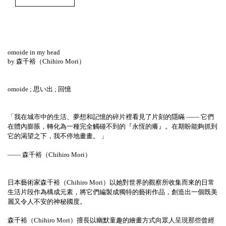
omoide in my head
by
森千裕（
Chihiro Mori
）
omoide
;
思い出
;
回憶
「我在城市中的生活、夢想和記憶的碎片裡看見了片刻的隱瞞
——
它們
在體內膨脹，轉化為一種完全觸碰不到的『永恆的癢』。在期盼能夠抓到
它的渴望之下，我不停地畫畫。
」
——
森千裕（
Chihiro Mori
）
日本藝術家森千裕（
Chihiro Mori
）以她對世界的觀察所收集而來的日常
生活片段作為構成元素，將它們編製成獨特的藝術作品，創造出一個既美
麗又令人不安的神秘國度。
森千裕（
Chihiro Mori
）擅長以幽默童趣的繪畫方式向眾人呈現那些曾經