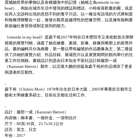
震撼她世界的事物以及各種腦海中的記憶（她稱之為
omoide in my
head
），例如在城市生活中發現的標誌和標語、小時候喜歡畫的圖，或是
在與人交談時出現的意想不到的隻字片語。以一種沒有語境的方式將制度
和無條理聯繫在一起，激發出觀眾超越理性的想像空間，以及擁有能夠重
新改編社會習俗或制定規則的能力。
《
omoide in my head
》是森千裕
2017
年時在日本豐田市立美術館首次舉辦
個展的展覽刊物，涵蓋了她在繪畫、素描、影像、錄像與雕塑上的新舊作
品。書的編輯共分為兩冊，第一冊以帶有編號的作品圖像為主，第二冊提
供了詳細的展覽介紹、作品目錄、展場照片以及展覽期間於館內舉行的兒
童工作坊側錄。書籍設計則是由日本知名平面社設計師服部一成
（
Kazunari Hattori
）製作，以活潑大膽的排版為森千裕的作品增添了更多
與讀者的互動性。
-
森千裕（
Chihiro Mori
）
1978
年出生於日本大阪，
2005
年畢業於京都市立
藝術大學繪畫系碩士。目前在京都生活和工作。
-
設計：服部一成（
Kazunari Hattori
）
內容物：兩本書、一個外盒、一張明信片
尺寸：
80
頁
/36
頁、
25.7x18.2
公分
語言：英文、日文
年份：
2017