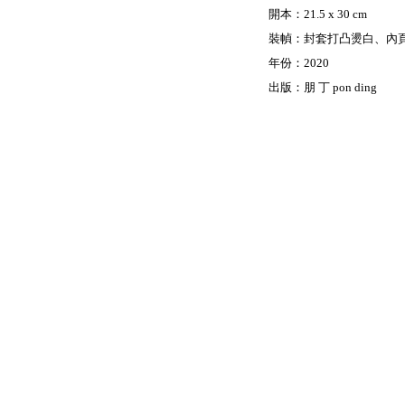
開本：21.5 x 30 cm
裝幀：封套打凸燙白、內頁
年份：2020
出版：朋 丁 pon ding