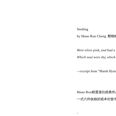
Seeding
by Hsiao Ron Cheng 鄭曉
Were silver pink, and had a 
Which soul were shy, which
– excerpt from “Marsh Hym
Hsiao Ron精選過往
一式六件收錄於紙本封套中，
-