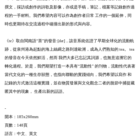
撰文，採訪或創作的詩歌及影像，亦或是手稿，筆記，檔案等記錄創作過
程的一手材料。我們希望內容可以作為創作者日常 工作的一個延伸，同
時也更期待在交流過程中碰撞出新的形式與內容。
《te》取自閩南語“茶”的發音:[dæ]，該音系統佐證了早期全球化的流動軌
跡，從泉州港為起點的海上絲綢之路到達歐洲，成為人們熟知的 tea。 tea
的發音在今天依然鮮活，然而 我們大多已忘記其詞源，也無意追溯它的
轉化過程。於是，我們期望打造一本具有“流動性” 的刊物，流動性代表著
當代文化的一種生存狀態，也指向聯動的實踐傾向，我們希望以寫作 和
記錄的方式激活這種實踐，並在物質發展與文化觀念二者的脫節中捕捉藏
匿其中的現象， 生產出新的話語。
-
開本：185x260mm
頁數：148頁
語言：中文、英文