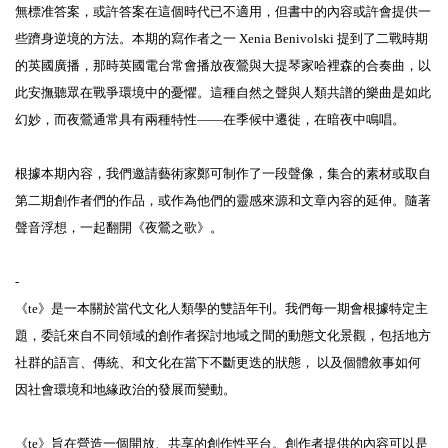
無標准答案，或許答案在這個時代已不適用，但書中的內容或許會提供一
些躋身逆境的方法。本期的寫作者之一 Xenia Benivolski 提到了二戰時期
的英國廣播，那時英國電台常會播放夜鶯與大提琴家哈裡森的合奏曲，以
此安撫聽眾在戰爭環境中的憂懼。這種自然之聲與人類共譜的樂曲是如此
幻妙，而夜鶯通常具有兩種特性——在季候中遷徙，在暗夜中鳴唱。
根據本期內容，我們邀請藝術家鄭可制作了一段聲像，集合的素材或取自
第二期創作者們的作品，或作為他們的靈感來源和文章內容的延伸。隨著
聲音浮想，一起翻開《夜鶯之歌》。
-
《te》是一本關於當代文化人類學的雙語年刊。我們每一期會根據特定主
題，委託來自不同領域的創作者探討地域之間的動態文化景觀，包括地方
社群的語言、傳統、和文化在當下不斷更迭的狀態， 以及個體敘事如何
因社會環境和地緣政治的發展而變動。
《te》旨在營造一個開放、共享的創作性平台。創作者提供的內容可以是