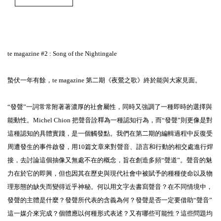
te magazine #2 : Song of the Nightingale
蟄伏一年有餘，te magazine 第二期《夜鶯之歌》終於能與大家見面。
“發聲”一詞常常附著著濃厚的社會屬性，同時又強調了一種即時的選擇與
能動性。Michel Chion 把聲音詮釋為一種認知行為，而“發聲”則更像是對
這種認知的具體實踐，是一個觸發點。我們在第二期的編輯過程中反復受
周遭發生的事件啟發，用10篇文章來對聲音、語言和行動的相交處進行焊
接，去討論這個抽像又無處不在的概念，旨在創造多頻“聲道”。聲音的魅
力在於它的即興，但也因其在歷史與現代社會中被賦予的種種使命以及物
理形態的缺失而變得近乎神秘。何以用文字去書寫聲音？在不同情境中，
發聲的主體是什麼？發聲所代表的含義為何？發聲是否一定要借助“聲音”
這一媒介來完成？個體應以何種形式表述？又有哪些可能性？這些問題均