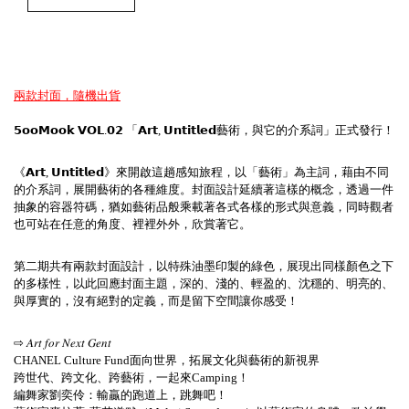
兩款封面，隨機出貨
𝟱𝗼𝗼𝗠𝗼𝗼𝗸
𝗩𝗢𝗟
.
𝟬𝟮
「
𝗔𝗿𝘁
,
𝗨𝗻𝘁𝗶𝘁𝗹𝗲𝗱
藝術，與它的介系詞」正式發行！
《
𝗔𝗿𝘁
,
𝗨𝗻𝘁𝗶𝘁𝗹𝗲𝗱
》來開啟這趟感知旅程，以「藝術」為主詞，藉由不同
的介系詞，展開藝術的各種維度。封面設計延續著這樣的概念，透過一件
抽象的容器符碼，猶如藝術品般乘載著各式各樣的形式與意義，同時觀者
也可站在任意的角度、裡裡外外，欣賞著它。
第二期共有兩款封面設計，以特殊油墨印製的綠色，展現出同樣顏色之下
的多樣性，以此回應封面主題，深的、淺的、輕盈的、沈穩的、明亮的、
與厚實的，沒有絕對的定義，而是留下空間讓你感受！
⇨
𝐴𝑟𝑡
𝑓𝑜𝑟
𝑁𝑒𝑥𝑡
𝐺𝑒𝑛𝑡
CHANEL Culture Fund面向世界，拓展文化與藝術的新視界
跨世代、跨文化、跨藝術，一起來Camping！
編舞家劉奕伶：輸贏的跑道上，跳舞吧！