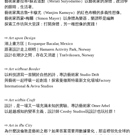
藝術家麥拉蒂•蘇若道默（Melati Suryodarmo）以藝術家的身體，政治學
的眼睛，生活著。
藝術家萬吉魯•卡穆尤（Wanjiru Kamuyu）的紅色布幔的多義性想像。
藝術家西蒙•梅爾（Simon Mayer）以身體為樂器，樂譜即是編舞
探索工作坊與大堂課：打開身體，另一種想像的實踐！
⇨
𝐴𝑟𝑡
𝑢𝑝𝑜𝑛
𝐷𝑒𝑠𝑖𝑔𝑛
湖上畫方匡｜Ecoparque Bacalar, Mexico
跟著設計走上樹梢｜Hamaren Activity Park, Norway
設計在潮汐之間，存在又消逝｜Trælvikosen, Norway
⇨
𝐴𝑟𝑡
𝑤𝑖𝑡ℎ𝑜𝑢𝑡
𝐵𝑜𝑟𝑑𝑒𝑟
以科技譜寫一首關於自然的詩，專訪藝術家 Studio Drift
與藝術一起呼吸一起創造！探索曼徹斯特最新文化場域Factory
International & Aviva Studios
⇨
𝐴𝑟𝑡
𝑤𝑖𝑡ℎ𝑖𝑛
𝐶𝑟𝑎𝑓𝑡
設計，是一場又一場充滿未知的實驗。專訪藝術家 Omer Arbel
以超越感知的變革主義，設計師 Crosby Studios玩設計也玩社群！
⇨
𝐴𝑟𝑡
𝑖𝑛
𝑡ℎ𝑒
𝐶𝑖𝑡𝑦
為什麼說倫敦是藝術之都？如果答案需要用數據量化，那這裡領先全球的