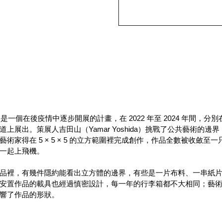
he Winds 是一個在後疫情中逐步開展的計畫，在 2022 年至 2024 年
上展出。策展人吉田山（Yamar Yoshida）挑戰了公共藝術的邊
術家得在 5 × 5 × 5 的立方範圍裡完成創作，作品全數被收斂至
一起上飛機。
品裡，有幾件隱約能看出立方體的邊界，有些是一片布料、一串紙
安置作品的載具也經過慎密設計，每一年的行李箱都不大相同；藝
響了作品的形狀。