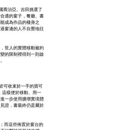
鄰國喬治亞。吉田挑選了
覓合適的窗子，餐廳、書
可能成為作品的棲身之
路過窗邊的人不自覺地往
中，世人的實體移動被約
災變的限制裡得到一則啟
性。
獸皆可收束於一手的寶可
GO，這樣便於移動、用一
者進一步使用擴增實境體
的見證，書最終仍是屬於
意拿取；而這些佈置於窗台的