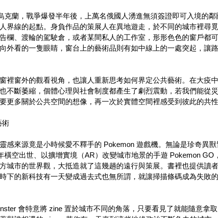
初入侵烏克蘭，戰爭爆發半年後，上萬名俄國人湧進無須簽證即可入境的
人界線的起點。身負作品的策展人在異地遊走，於不同的城市裡尋
告欄、渡輪的駕駛倉，或者某間私人的工作室，形形色色的窗戶都
向外看的一隻眼睛，窗台上的藝術品則有如中線上的一處突起，讓
窗裡窗外的觀看視角，也讓人重新思考如何界定公共藝術。在大疫
也不斷萎縮，個體心理與社會制度都產生了劇烈震動，若我們能從
要更多關於公共空間的想像，再一次於實體空間裡感受到彼此的共
藝術
靈感來源竟是小時候愛不釋手的 Pokemon 遊戲機。無論是珍奇異
6 年橫空出世、以擴增實境（AR）改變城市地景的手遊 Pokemon 
方城市的世界觀，大抵造就了這幾趟的遠行與策展。書裡也提供讀
時下的新科技有一天變成過去式也無所謂，就讓掃描條碼成為失敗
，zinster 會特意將 zine 置於城市不同的角落，只要看見了就能隨