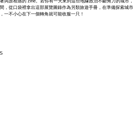
著與誰相遇的 zine。若你有一天來到這些地緣政治不斷角力的城市
間，從口袋裡拿出這部展覽圖錄作為另類旅遊手冊，在準備探索城
，一不小心在下一個轉角就可能收服一只！
S