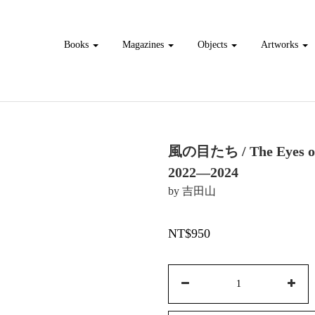
Books
Magazines
Objects
Artworks
風の目たち / The Eyes of 
2022―2024
by 吉田山
NT$950