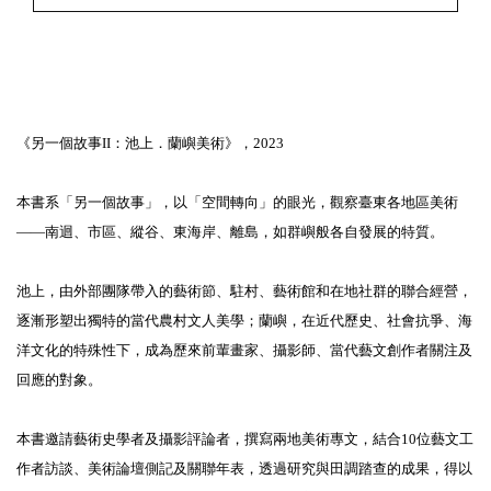
《另一個故事II：池上．蘭嶼美術》，2023
本書系「另一個故事」，以「空間轉向」的眼光，觀察臺東各地區美術
——南迴、市區、縱谷、東海岸、離島，如群嶼般各自發展的特質。
池上，由外部團隊帶入的藝術節、駐村、藝術館和在地社群的聯合經營，
逐漸形塑出獨特的當代農村文人美學；蘭嶼，在近代歷史、社會抗爭、海
洋文化的特殊性下，成為歷來前輩畫家、攝影師、當代藝文創作者關注及
回應的對象。
本書邀請藝術史學者及攝影評論者，撰寫兩地美術專文，結合10位藝文工
作者訪談、美術論壇側記及關聯年表，透過研究與田調踏查的成果，得以