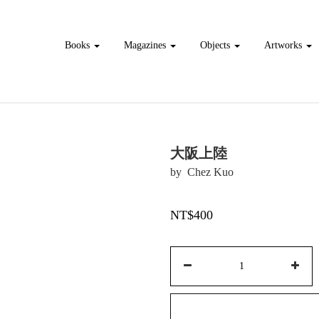
Books
Magazines
Objects
Artworks
大阪上陸
by  Chez Kuo
NT$400