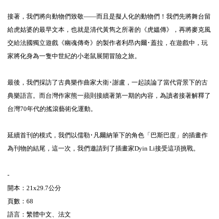
接著，我們將向動物們致敬——而且是擬人化的動物們！我們先將舞台留
給虎姑婆的最早文本，也就是清代黃雋之所著的《虎媼傳》，再將麥克風
交給法國獨立遊戲《幽魂傳奇》的製作者利昂內爾･蓋拉，在遊戲中，玩
家將化身為一隻中世紀的小老鼠展開冒險之旅。⁣
最後，我們採訪了古典樂作曲家大衛･謝盧，一起談論了當代背景下的古
典樂語言。而台灣作家熊一蘋則接續著第一期的內容，為讀者接著解釋了
台灣70年代的搖滾藝術化運動。⁣
延續首刊的模式，我們以儒勒･凡爾納筆下的角色「巴斯巴度」的插畫作
為刊物的結尾，這一次，我們邀請到了插畫家Dyin Li接受這項挑戰。⁣
-⁣
開本：21x29.7公分⁣
頁數：68⁣
語言：繁體中文、法文⁣