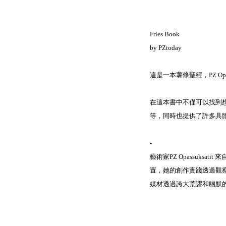
Fries Book⁣
by PZtoday⁣
這是一本薯條聖經，PZ Opa
在這本書中不僅可以找到想像中的薯
等，同時也提供了許多具
-⁣
藝術家PZ Opassuk
置，她的創作實踐透過觀
媒材透過誇大荒謬和幽默的