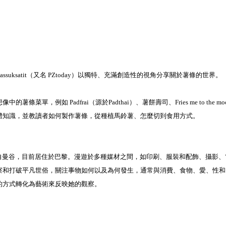
ssuksatit（又名 PZtoday）以獨特、充滿創造性的視角分享關於薯條的世界。⁣
條菜單，例如 Padfrai（源於Padthai）、薯餅壽司、Fries me to the m
體知識，並教讀者如何製作薯條，從種植馬鈴薯、怎麼切到食用方式。⁣
satit 來自曼谷，目前居住於巴黎。漫遊於多種媒材之間，如印刷、服裝和配飾、攝
察和打破平凡世俗，關注事物如何以及為何發生，通常與消費、食物、愛、性和
方式轉化為藝術來反映她的觀察。⁣