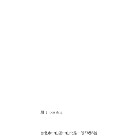
朋 丁 pon ding
台北市中山區中山北路一段53巷6號