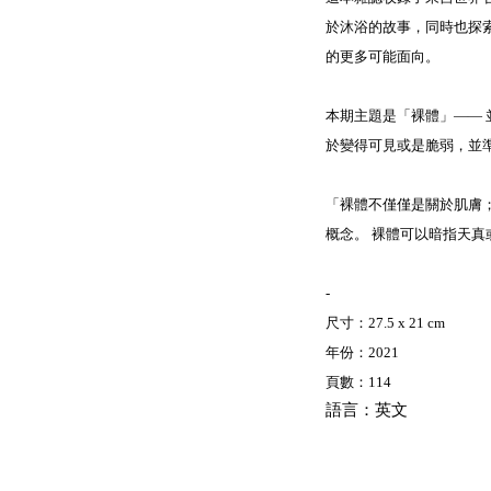
於沐浴的故事，同時也探索
的更多可能面向。
本期主題是「裸體」——
於變得可見或是脆弱，並準備好
「裸體不僅僅是關於肌膚
概念。 裸體可以暗指天真
-
尺寸：27.5 x 21 cm
年份：2021
頁數：114
語言：英文