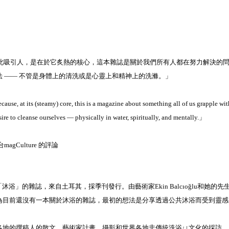
如此吸引人，是在於它炙熱的核心，這本雜誌是關於我們所有人都在努力解決的問
 —— 不管是身體上的清洗或是心靈上和精神上的洗滌。」
se, at its (steamy) core, this is a magazine about something all of us grapple with
ire to cleanse ourselves — physically in water, spiritually, and mentally.」
gCulture 的評論
」的雜誌，來自土耳其，採季刊發行。由藝術家Ekin Balcıoğlu和她的先生Steve
為目前還沒有一本關於沐浴的雜誌，最初的想法是分享透過公共沐浴而受到靈感
各地的撰稿人的散文、藝術家計畫、攝影和世界各地非傳統洗浴ㄩ文化的採訪。