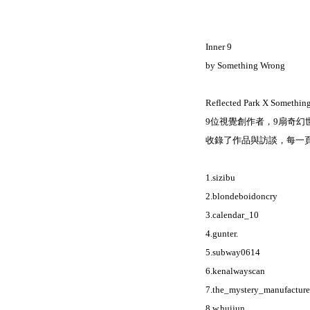
Inner 9
by Something Wrong
Reflected Park X Somethin
9位視覺創作者，9扇奇幻
收錄了作品與訪談，每一
1.sizibu
2.blondeboidoncry
3.calendar_10
4.gunter.
5.subway0614
6.kenalwayscan
7.the_mystery_manufacture
8.w.huijun_