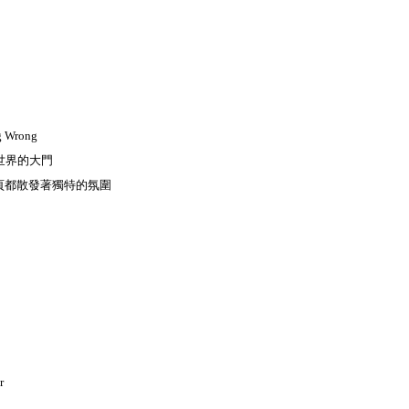
g Wrong
世界的大門
頁都散發著獨特的氛圍
r