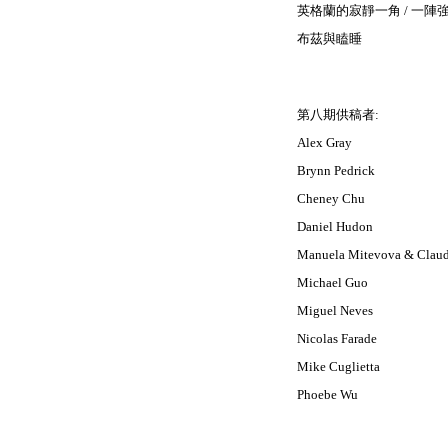
英格蘭的寂靜一角 / 一陣強風
布茲與瞌睡
第八期供稿者:
Alex Gray
Brynn Pedrick
Cheney Chu
Daniel Hudon
Manuela Mitevova & Claud
Michael Guo
Miguel Neves
Nicolas Farade
Mike Cuglietta
Phoebe Wu