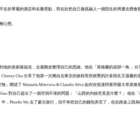
意義不在於華麗的酒店和名勝景點，而在於把自己徹底融入一個陌生的周遭去體會
一種心態。
ay 回歸到他的老家薩福克，去避難並整理自己的思緒。他在「英格蘭的寂靜一角 」
Cheney Chu 分享了他第一次獨自去東京的旅程里所經歷的許多陌生又溫馨
」闡述了 Manuela Mitevova & Claudio Silva 如何在抵達阿塞拜疆大
el Guo 對自己提出了一個空洞不堪的問題：「山西的內核究竟是什麼？」 他
中，Phoebe Wu 去了蒙古旅行，但不幸把自己的錢包弄丟了，也在路途上因