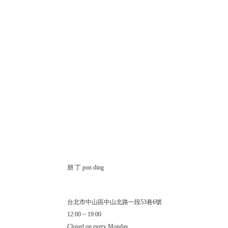
朋 丁 pon ding
台北市中山區中山北路一段53巷6號
12:00 ~ 19:00
Closed on every Monday