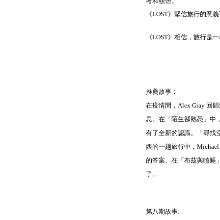
考和頓悟。
《LOST》堅信旅行的
《LOST》相信，旅行是
推薦故事：
在疫情間，Alex Gr
思。
在「陌生卻熟悉」中，
有了全新的認識。
「尋找空無
西的一趟旅行中，Micha
的答案。
在「布茲與瞌睡」
了。
第八期故事: