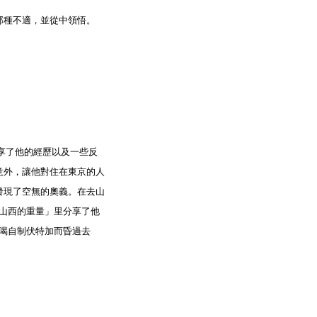
那種不適，並從中領悟。
分享了他的經歷以及一些反
的意外，讓他對住在東京的人
草原後發現了空無的奧義。
在去山
在「山西的重量」里分享了他
為喝自制伏特加而昏過去