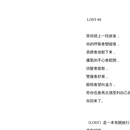
LOST #8
當你踏上一段旅途，
你的呼吸會變緩慢，
肩膀會放鬆下來，
攥緊的手心會鬆開，
頭髮會披散，
雙腿會舒展，
眼睛會望向遠方，
而你也會再次感受到自己
你回來了。
《LOST》是一本有關