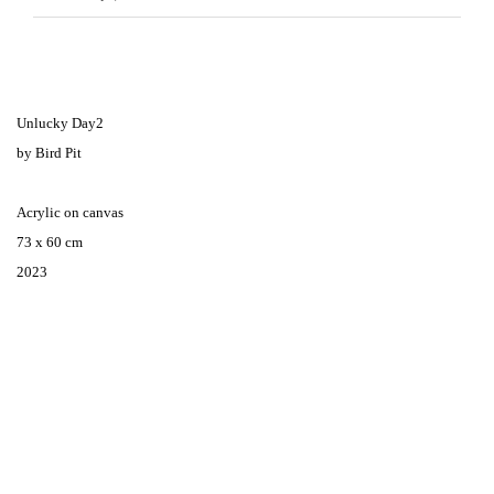
Unlucky Day2
by Bird Pit
Acrylic on canvas
73 x 60 cm
2023