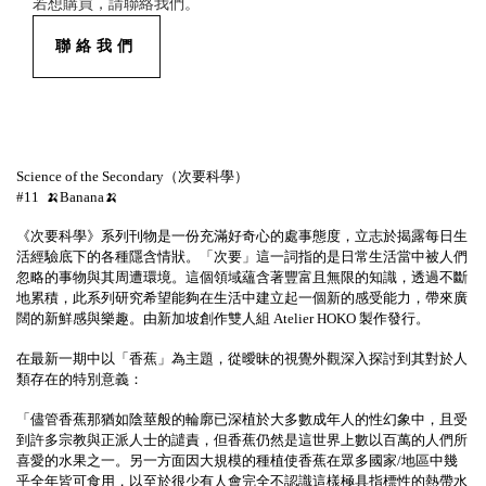
若想購買，請聯絡我們。
聯絡我們
Science of the Secondary
（次要科學）
#11
🍌
Banana
🍌
《次要科學》系列刊物是一份充滿好奇心的處事態度，立志於揭露每日生
活經驗底下的各種隱含情狀。「次要」這一詞指的是日常生活當中被人們
忽略的事物與其周遭環境。這個領域蘊含著豐富且無限的知識，透過不斷
地累積，此系列研究希望能夠在生活中建立起一個新的感受能力，帶來廣
闊的新鮮感與樂趣。由新加坡創作雙人組
Atelier HOKO
製作發行。
在最新一期中以「香蕉」為主題，從曖昧的視覺外觀深入探討到其對於人
類存在的特別意義：
「儘管香蕉那猶如陰莖般的輪廓已深植於大多數成年人的性幻象中，且受
到許多宗教與正派人士的譴責，但香蕉仍然是這世界上數以百萬的人們所
喜愛的水果之一。另一方面因大規模的種植使香蕉在眾多國家
/
地區中幾
乎全年皆可食用，以至於很少有人會完全不認識這樣極具指標性的熱帶水