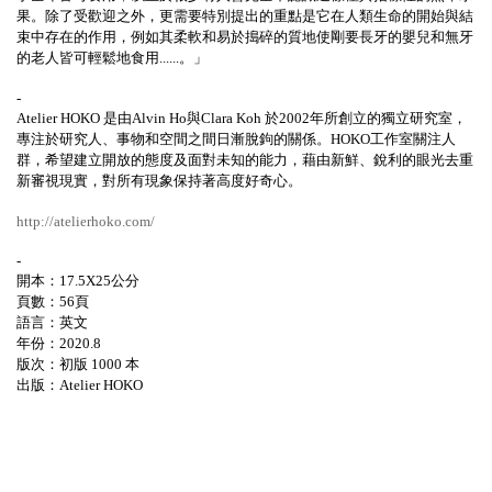
果。除了受歡迎之外，更需要特別提出的重點是它在人類生命的開始與結
束中存在的作用，例如其柔軟和易於搗碎的質地使剛要長牙的嬰兒和無牙
的老人皆可輕鬆地食用
......
。」
-
Atelier HOKO
是由
Alvin Ho
與
Clara Koh
於
2002
年所創立的獨立研究室，
專注於研究人、事物和空間之間日漸脫鉤的關係。
HOKO
工作室關注人
群，希望建立開放的態度及面對未知的能力，藉由新鮮、銳利的眼光去重
新審視現實，對所有現象保持著高度好奇心。
http://atelierhoko.com/
-
開本：17.5X25公分
頁數：56頁
語言：英文
年份：2020.8
版次：初版
1000
本
出版：
Atelier HOKO