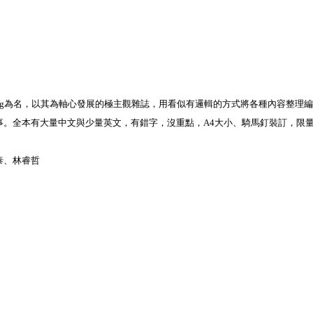
 Chang為名，以其為軸心發展的極主觀雜誌，用看似有邏輯的方式將各種內容整
事。全本有大量中文與少量英文，有錯字，沒重點，A4大小、騎馬釘裝訂，限
泰、林睿哲