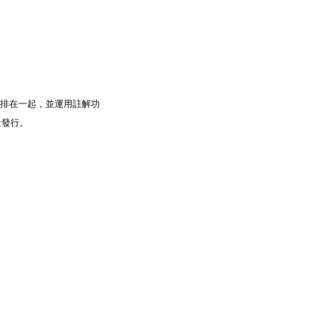
理編排在一起，並運用註解功
量發行。