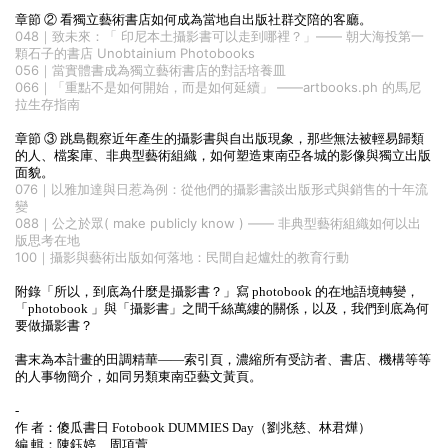
章節 ② 看獨立藝術書店如何成為當地自出版社群交陪的客廳。
048｜致未來：「 印尼本土攝影書可以走到哪裡？」
—— 朝大海投第一
顆石子的書店 Unobtainium Photobooks
056｜當實體書成為獨立藝術書店的對話培養皿
066｜「重點不是如何開始，而是如何延續」 ——artbooks.ph 的馬尼
拉生存指南
章節 ③ 跳島觀察近年產生的攝影書與自出版現象，那些無法被輕易歸類
的人、檔案庫、非典型藝術組織，如何塑造東南亞各城的影像與獨立出版
面貌。
076｜以雅加達與日惹為例：從他們的攝影書談出版形式與銷售的十年流
變
088｜公之於眾( make publicly know ) —— 非典型藝術組織如何以出
版思考在地
100｜攝影與藝術出版如何落地：民間自起爐灶的教育行動
附錄「所以，到底為什麼是攝影書？」寫 photobook 的在地語境轉變，
「photobook 」與「攝影書」之間千絲萬縷的關係，以及，我們到底為何
要做攝影書？
書末為本計畫的田調精華——索引頁，濃縮所有受訪者、書店、機構等等
的人事物簡介，如同另類東南亞藝文黃頁。
-
作 者：傻瓜書日 Fotobook DUMMIES Day（劉兆慈、林君燁）
編 輯：陳鈺婷、周項萱