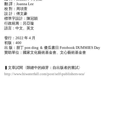
翻 譯：Joanna Lee
校 對：周項萱
設 計：傅文豪
標準字設計：陳冠穎
行政統籌：呂亞璇
語言：中文、英文
發行：2022 年 4 月
初版：400
出 版：朋丁 pon ding ＆ 傻瓜書日 Fotobook DUMMIES Day
贊助單位：國家文化藝術基金會、文心藝術基金會
▍文章試閱〈隙縫中的綠芽：自出版者的嘗試〉
http://www.hiwaterfall.com/post/self-publishers-sea/