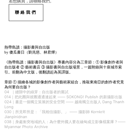
若想購買，請聯絡我們。
聯絡我們
熱帶島讀：攝影書與自出版
by 傻瓜書日（劉兆慈、林君燁）
《熱帶島讀：攝影書與自出版》專書內容分為三章節：① 影像創作者與
自出版者 ② 藝術書店 ③ 攝影書與自出版場景，一篇附錄與十座城市索
引。前翻為中文版，後翻讀起為英譯版。
章節 ① 描繪各城的影像創作者與藝術家組合，推敲東南亞的創作者究竟
為何要自出版？
04 ｜縫隙中的綠芽：自出版者的嘗試
014｜把此圈與彼圈通通連起來 —— SOKONG! Publish 的新攝影出版
024｜書是一個獨立策展的安全空間 —— 越南獨立出版人 Dang Thanh
Long
030｜所見即所是：「我相信攝影。」 —— 攝影師 Kornkrit
Jianpinidnan
038｜身處衝突地域的人：為什麼外國人要在緬甸成立影像檔案庫？——
Myanmar Photo Archive