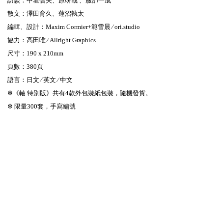
訪談：中垣信夫、原研哉 、服部一成
散文：澤田育久、蓮沼執太
編輯、設計：Maxim Cormier+範雪晨 ⁄ ori.studio
協力：高田唯 ⁄ Allright Graphics
尺寸：190 x 210mm
頁數：380頁
語言：日文 ⁄ 英文 ⁄ 中文
✻《軸 特別版》共有4款外包裝紙包裝，隨機發貨。
✻ 限量300套，手寫編號