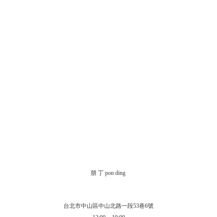
朋 丁 pon ding
台北市中山區中山北路一段53巷6號