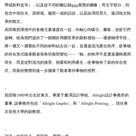
帶或飲料盒等），以及從不同距離記錄ggg展覽的圖像；而文字部分，則
包含中垣信夫、原研哉、服部一成的訪談，以及由澤田育久、蓮沼執太執
筆的散文。
高田唯把環境中的各種元素連接在一起，向軸心內吸引、彙集，並使它們
旋轉。他為我們提供了一個關於周圍世界的新鮮感知――通過物理手段，
將一層又一層看似不同的材料結合在一起，並通過混沌產生秩序，使事物
的存在形式隨著觀者視角切換而變化――「軸」的秩序不是通過邏輯應用
而生，而是從對混沌的接受、熱愛和利用產生，使事物有了新的存在形
式，而新的整體則進一步擴展了觀者看待事物的視野。
_
髙田唯1980年出生於東京。畢業于桑澤設計學校。Allright設計事務所的
董事, 該事務所包括「Allright Graphic」和「Allright Printing」。現任東
京造形大學的副教授。
_